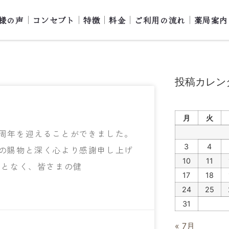
様の声
コンセプト
特徴
料金
ご利用の流れ
薬局案内
投稿カレン
月
火
周年を迎えることができました。
3
4
の賜物と深く心より感謝申し上げ
10
11
ことなく、皆さまの健
17
18
24
25
31
« 7月