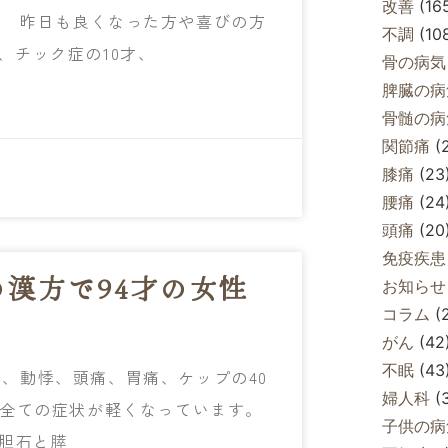
改善
(16
。 昨日も良くなった方や喜びの方
不調
(10
、チック症の10才、
骨の病気
脾臓の病
骨髄の病
関節痛
(
膝痛
(23
腰痛
(24
頭痛
(20
免疫疾患
漢方で94才の女性
お知らせ
コラム
(
がん
(42
不眠
(43
、動悸、頭痛、胃痛、ケップの40
婦人科
(
、全ての症状が軽くなっています。
子供の病
に胆石と膵