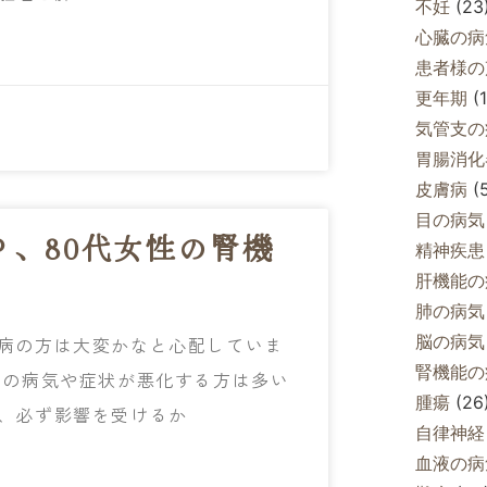
不妊
(23
心臓の病
患者様の
更年期
(1
気管支の
胃腸消化
皮膚病
(5
目の病気
、80代女性の腎機
精神疾患
肝機能の
肺の病気
脳の病気
病の方は大変かなと心配していま
腎機能の
ての病気や症状が悪化する方は多い
腫瘍
(26
、必ず影響を受けるか
自律神経
血液の病