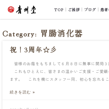
TOP
ご挨拶
ブログ
患者
Category: 胃腸消化器
祝！3周年☆彡
皆様のお蔭をもちまして６月８日に無事に開局３
これもひとえに、皆さまの温かいご支援・ご愛顧
ます。 これを機にスタッフ一同、初心を忘れる
続きを読む »