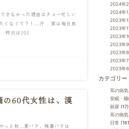
2024年
2024年
できなかった理由はチョー忙しい
2023年
たくなくて？！…汗 実は毎日良
2023年1
昨日は202
2023年
2023年
2023年
2023年
2023年
カテゴリー
耳の病気
の60代女性は、漢
安眠・睡
頻尿
(17)
耳の病気
日常
(161
やっと秋…夏バテ、残暑バテは