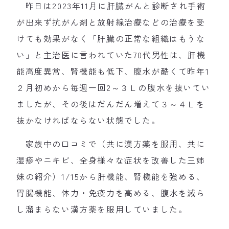
昨日は2023年11月に肝臓がんと診断され手術
が出来ず抗がん剤と放射線治療などの治療を受
けても効果がなく「肝臓の正常な組織はもうな
い」と主治医に言われていた70代男性は、肝機
能高度異常、腎機能も低下、腹水が酷くて昨年1
２月初めから毎週一回2～３Ｌの腹水を抜いてい
ましたが、その後はだんだん増えて３～４Ｌを
抜かなければならない状態でした。
家族中の口コミで（共に漢方薬を服用、共に
湿疹やニキビ、全身様々な症状を改善した三姉
妹の紹介）1/15から肝機能、腎機能を強める、
胃腸機能、体力・免疫力を高める、腹水を減ら
し溜まらない漢方薬を服用していました。