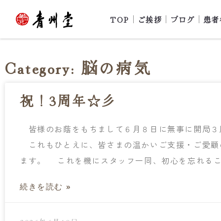
TOP
ご挨拶
ブログ
患者
Category: 脳の病気
祝！3周年☆彡
皆様のお蔭をもちまして６月８日に無事に開局３
これもひとえに、皆さまの温かいご支援・ご愛顧
ます。 これを機にスタッフ一同、初心を忘れる
続きを読む »