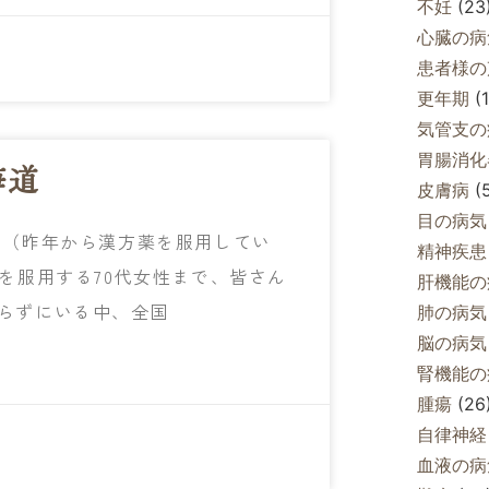
不妊
(23
心臓の病
患者様の
更年期
(1
気管支の
胃腸消化
海道
皮膚病
(5
目の病気
（昨年から漢方薬を服用してい
精神疾患
を服用する70代女性まで、皆さん
肝機能の
らずにいる中、全国
肺の病気
脳の病気
腎機能の
腫瘍
(26
自律神経
血液の病