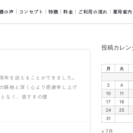
様の声
コンセプト
特徴
料金
ご利用の流れ
薬局案内
投稿カレン
月
火
周年を迎えることができました。
3
4
の賜物と深く心より感謝申し上げ
10
11
ことなく、皆さまの健
17
18
24
25
31
« 7月