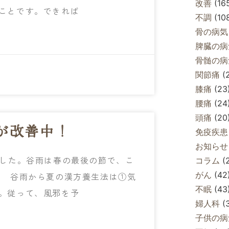
改善
(16
ことです。できれば
不調
(10
骨の病気
脾臓の病
骨髄の病
関節痛
(
膝痛
(23
腰痛
(24
頭痛
(20
が改善中！
免疫疾患
お知らせ
した。谷雨は春の最後の節で、こ
コラム
(
がん
(42
。 谷雨から夏の漢方養生法は①気
不眠
(43
。従って、風邪を予
婦人科
(
子供の病