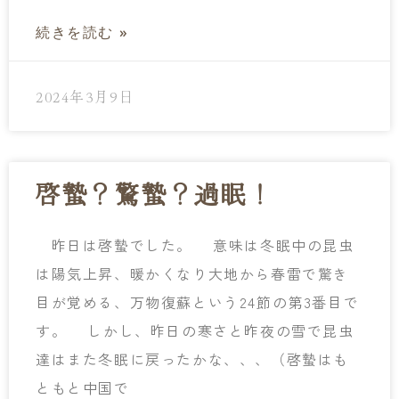
続きを読む »
2024年3月9日
啓蟄？驚蟄？過眠！
昨日は啓蟄でした。 意味は冬眠中の昆虫
は陽気上昇、暖かくなり大地から春雷で驚き
目が覚める、万物復蘇という24節の第3番目で
す。 しかし、昨日の寒さと昨夜の雪で昆虫
達はまた冬眠に戻ったかな、、、（啓蟄はも
ともと中国で