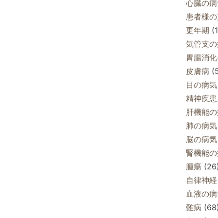
心臓の病
患者様の
更年期
(1
気管支の
胃腸消化
皮膚病
(5
目の病気
精神疾患
肝機能の
肺の病気
脳の病気
腎機能の
腫瘍
(26
自律神経
血液の病
難病
(68