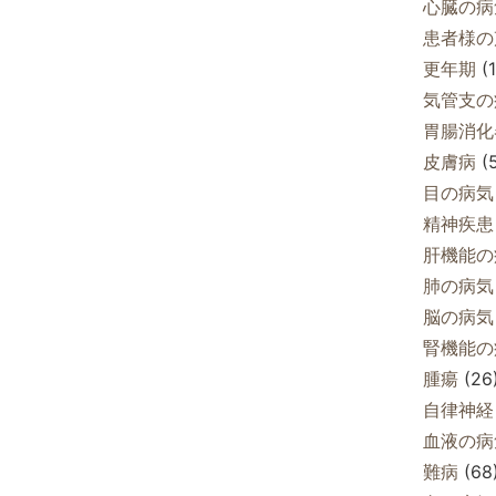
心臓の病
患者様の
更年期
(1
気管支の
胃腸消化
皮膚病
(5
目の病気
精神疾患
肝機能の
肺の病気
脳の病気
腎機能の
腫瘍
(26
自律神経
血液の病
難病
(68