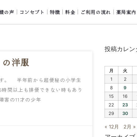
様の声
コンセプト
特徴
料金
ご利用の流れ
薬局案内
投稿カレン
りの洋服
月
火
す。 半年前から超便秘の小学生
1
2
8
9
5時間以上も排便できない時もあり
15
16
害の11才の少年
22
23
29
30
« 12月
2月 »