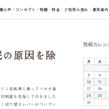
様の声
コンセプト
特徴
料金
ご利用の流れ
薬局案内
投稿カレン
眠の原因を除
月
火
3
4
10
11
のミニ自転車に乗ってパセオ通
17
18
。印刷屋を目指して行きました
24
25
31
す！切り替えレバーがついてい