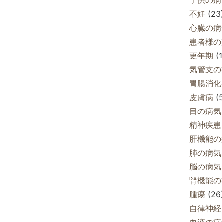
不妊
(23
心臓の病
患者様の
更年期
(1
気管支の
胃腸消化
皮膚病
(5
目の病気
精神疾患
肝機能の
肺の病気
脳の病気
腎機能の
腫瘍
(26
自律神経
血液の病