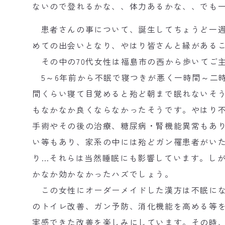
ないので登れるかな、、体力あるかな、、でも
患者さんの事について、誕生してちょうど一週
めての出会いとなり、やはり皆さんと縁がある
その中の70代女性は福島市の西から歩いてご
5～6年前から不眠で寝つきが悪く一時間～二
間くらい寝て目覚めると殆ど朝まで眠れないそ
もなかなか良くならなかったそうです。やはり
手術やその後の治療、糖尿病・腎機能異常もあ
い等もあり、家系の中には殆どガン罹患者がい
り…それらは当然睡眠にも影響しています。し
かなか効かなかったハズでしょう。
この女性にオーダーメイドした漢方は不眠にな
のトイレ改善、ガン予防、消化機能を高める等
実感できた改善を楽しみにしています。その時