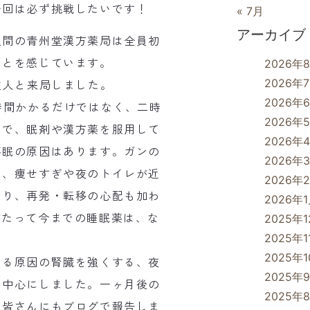
一回は必ず挑戦したいです！
« 7月
アーカイブ
間の青州堂漢方薬局は全員初
ことを感じています。
2026年
2026年
主人と来局しました。
2026年
時間かかるだけではなく、二時
2026年
うで、眠剤や漢方薬を服用して
2026年
不眠の原因はあります。ガンの
2026年
り、痩せすぎや夜のトイレが近
2026年
たり、再発・転移の心配も加わ
2026年
がたって今までの睡眠薬は、な
2025年
2025年1
2025年
る原因の腎臓を強くする、夜
2025年
を中心にしました。一ヶ月後の
2025年
、皆さんにもブログで報告しま