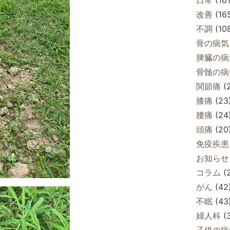
改善
(16
不調
(10
骨の病気
脾臓の病
骨髄の病
関節痛
(
膝痛
(23
腰痛
(24
頭痛
(20
免疫疾患
お知らせ
コラム
(
がん
(42
不眠
(43
婦人科
(
子供の病