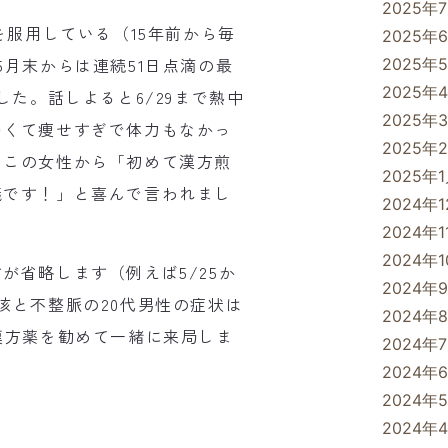
2025年
を服用している（15年前から毎
2025年
月末からは連続51日点滴の最
2025年
2025年
した。話しよると6/29まで熱中
2025年
弱くて痩せすぎで体力もなかっ
2025年
。この女性から「初めて漢方煎
2025年
議です！」と喜んで言われまし
2024年
2024年1
2024年
省略します（例えば5/25か
2024年
咳と不整脈の20代男性の症状は
2024年
漢方薬を勧めて一緒に来局しま
2024年
2024年
2024年
2024年