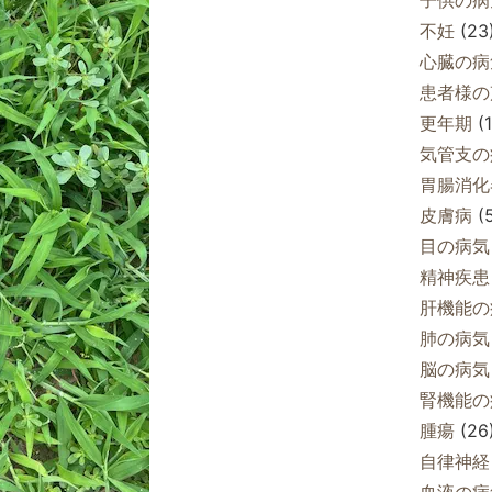
不妊
(23
心臓の病
患者様の
更年期
(1
気管支の
胃腸消化
皮膚病
(5
目の病気
精神疾患
肝機能の
肺の病気
脳の病気
腎機能の
腫瘍
(26
自律神経
血液の病