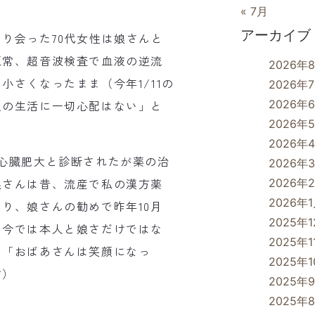
« 7月
アーカイブ
り会った70代女性は娘さんと
正常、超音波検査で血液の逆流
2026年
さくなったまま（今年1/11の
2026年
2026年
通の生活に一切心配はない」と
2026年
2026年
心臓肥大と診断されたが薬の治
2026年
娘さんは昔、流産で私の漢方薬
2026年
2026年
り、娘さんの勧めで昨年10月
2025年
。今では本人と娘さだけではな
2025年1
ら「おばあさんは笑顔になっ
2025年
す）
2025年
2025年