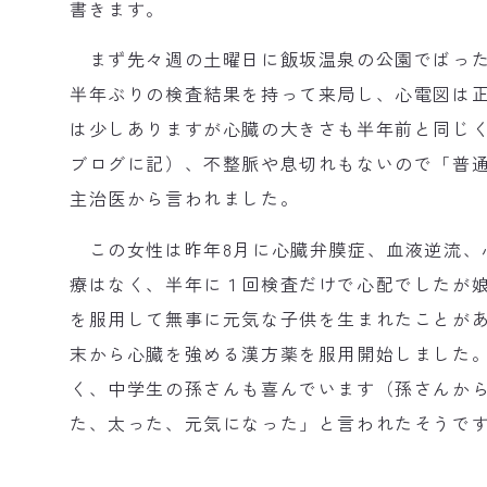
書きます。
まず先々週の土曜日に飯坂温泉の公園でばった
半年ぶりの検査結果を持って来局し、心電図は
は少しありますが心臓の大きさも半年前と同じく小
ブログに記）、不整脈や息切れもないので「普
主治医から言われました。
この女性は昨年8月に心臓弁膜症、血液逆流、
療はなく、半年に１回検査だけで心配でしたが
を服用して無事に元気な子供を生まれたことがあ
末から心臓を強める漢方薬を服用開始しました
く、中学生の孫さんも喜んでいます（孫さんか
た、太った、元気になった」と言われたそうで