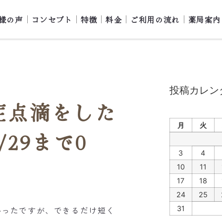
様の声
コンセプト
特徴
料金
ご利用の流れ
薬局案内
投稿カレン
症点滴をした
月
火
/29まで0
3
4
10
11
17
18
24
25
ったですが、できるだけ短く
31