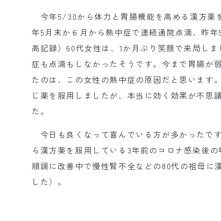
今年5/30から体力と胃腸機能を高める漢方薬
年5月末か６月から熱中症で連続通院点滴、昨年5
高記録）60代女性は、1か月ぶり笑顔で来局しま
症も点滴もしなかったそうです。今まで胃腸が
たのは、この女性の熱中症の原因だと思います
じ薬を服用しましたが、本当に効く効果が不思
た。
今日も良くなって喜んでいる方が多かったですが
ら漢方薬を服用している3年前のコロナ感染後の
順調に改善中で慢性腎不全などの80代の祖母に
した）。