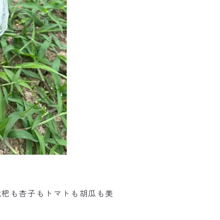
杷も杏子もトマトも胡瓜も美