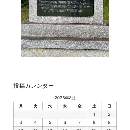
投稿カレンダー
2026年8月
月
火
水
木
金
土
日
1
2
3
4
5
6
7
8
9