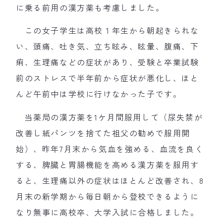
に乗る前用の漢方薬も考慮しました。
この女子学生は高校１年生から朝起きられな
い、頭痛、吐き気、立ち眩み、眩暈、腹痛、下
痢、生理痛などの症状があり、受験と卒業試験
前のストレスで半年前から症状が悪化し、ほと
んど午前中は学校に行けなかった子です。
当薬局の漢方薬を1ケ月間服用して（尿失禁が
改善し紙パンツを捨てた祖父の勧めで服用開
始）、昨年7月末から気血を強める、血流を良く
する、脾臓と胃腸機能を高める漢方薬を服用す
ると、生理痛以外の症状はほとんど改善され、8
月末の新学期から毎日朝から登校できるように
なり無事に高校卒、大学入試に合格しました。